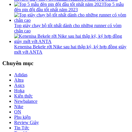
Top 5 mẫu
đèn pin đội đầu tốt nhất năm 2023
Top giày chạy bộ tốt nhất dành cho những runner có vòm
chân cao
Kenenisa Bekele rời Nike sau hai thập kỷ, ký hợp đồng giày
mới với ANTA
Chuyên mục
Adidas
Altra
Asics
Hoka
Kiến thức
Newbalance
Nike
ON
Phụ kiện
Review Giày
Tin Tức