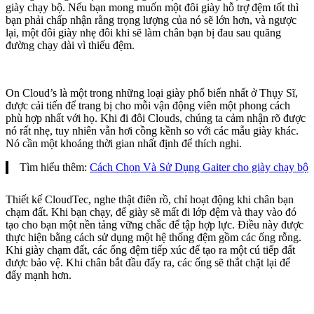
giày chạy bộ. Nếu bạn mong muốn một đôi giày hỗ trợ đệm tốt thì
bạn phải chấp nhận rằng trọng lượng của nó sẽ lớn hơn, và ngược
lại, một đôi giày nhẹ đôi khi sẽ làm chân bạn bị đau sau quãng
đường chạy dài vì thiếu đệm.
On Cloud’s là một trong những loại giày phổ biến nhất ở Thụy Sĩ,
được cải tiến để trang bị cho mỗi vận động viên một phong cách
phù hợp nhất với họ. Khi đi đôi Clouds, chúng ta cảm nhận rõ được
nó rất nhẹ, tuy nhiên vẫn hơi cồng kềnh so với các mẫu giày khác.
Nó cần một khoảng thời gian nhất định để thích nghi.
Tìm hiểu thêm:
Cách Chọn Và Sử Dụng Gaiter cho giày chạy bộ
Thiết kế CloudTec, nghe thật điên rồ, chỉ hoạt động khi chân bạn
chạm đất. Khi bạn chạy, đế giày sẽ mất đi lớp đệm và thay vào đó
tạo cho bạn một nền tảng vững chắc để tập hợp lực. Điều này được
thực hiện bằng cách sử dụng một hệ thống đệm gồm các ống rỗng.
Khi giày chạm đất, các ống đệm tiếp xúc để tạo ra một cú tiếp đất
được bảo vệ. Khi chân bắt đầu đẩy ra, các ống sẽ thắt chặt lại để
đẩy mạnh hơn.