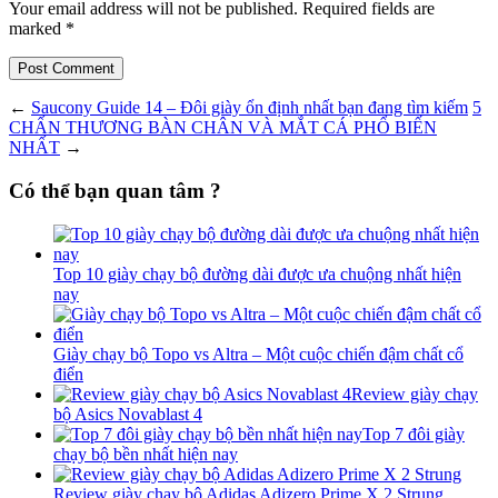
Your email address will not be published. Required fields are
marked *
Post Comment
←
Saucony Guide 14 – Đôi giày ổn định nhất bạn đang tìm kiếm
5
CHẤN THƯƠNG BÀN CHÂN VÀ MẮT CÁ PHỔ BIẾN
NHẤT
→
Có thể bạn quan tâm ?
Top 10 giày chạy bộ đường dài được ưa chuộng nhất hiện
nay
Giày chạy bộ Topo vs Altra – Một cuộc chiến đậm chất cổ
điển
Review giày chạy
bộ Asics Novablast 4
Top 7 đôi giày
chạy bộ bền nhất hiện nay
Review giày chạy bộ Adidas Adizero Prime X 2 Strung