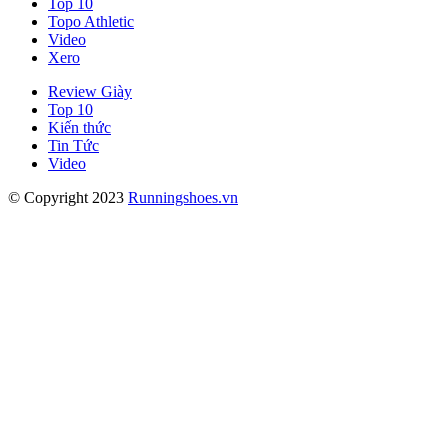
Top 10
Topo Athletic
Video
Xero
Review Giày
Top 10
Kiến thức
Tin Tức
Video
© Copyright 2023
Runningshoes.vn