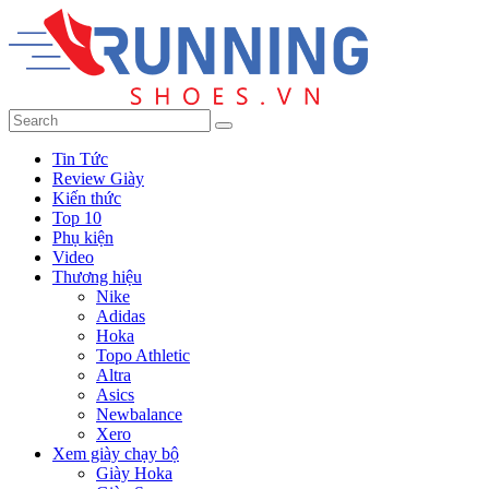
Tin Tức
Review Giày
Kiến thức
Top 10
Phụ kiện
Video
Thương hiệu
Nike
Adidas
Hoka
Topo Athletic
Altra
Asics
Newbalance
Xero
Xem giày chạy bộ
Giày Hoka