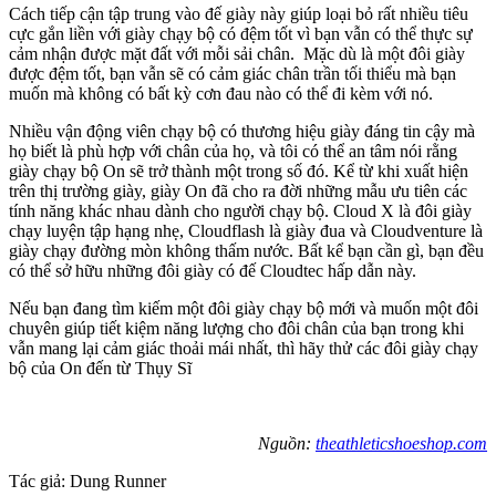
Cách tiếp cận tập trung vào đế giày này giúp loại bỏ rất nhiều tiêu
cực gắn liền với giày chạy bộ có đệm tốt vì bạn vẫn có thể thực sự
cảm nhận được mặt đất với mỗi sải chân. Mặc dù là một đôi giày
được đệm tốt, bạn vẫn sẽ có cảm giác chân trần tối thiểu mà bạn
muốn mà không có bất kỳ cơn đau nào có thể đi kèm với nó.
Nhiều vận động viên chạy bộ có thương hiệu giày đáng tin cậy mà
họ biết là phù hợp với chân của họ, và tôi có thể an tâm nói rằng
giày chạy bộ On sẽ trở thành một trong số đó. Kể từ khi xuất hiện
trên thị trường giày, giày On đã cho ra đời những mẫu ưu tiên các
tính năng khác nhau dành cho người chạy bộ. Cloud X là đôi giày
chạy luyện tập hạng nhẹ, Cloudflash là giày đua và Cloudventure là
giày chạy đường mòn không thấm nước. Bất kể bạn cần gì, bạn đều
có thể sở hữu những đôi giày có đế Cloudtec hấp dẫn này.
Nếu bạn đang tìm kiếm một đôi giày chạy bộ mới và muốn một đôi
chuyên giúp tiết kiệm năng lượng cho đôi chân của bạn trong khi
vẫn mang lại cảm giác thoải mái nhất, thì hãy thử các đôi giày chạy
bộ của On đến từ Thụy Sĩ
Nguồn:
theathleticshoeshop.com
Tác giả: Dung Runner