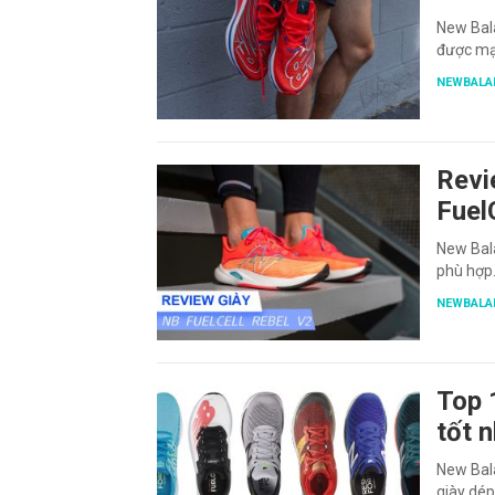
New Bal
được mạ
NEWBALA
Revi
Fuel
New Bala
phù hợp
NEWBALA
Top 
tốt 
New Bala
giày dé