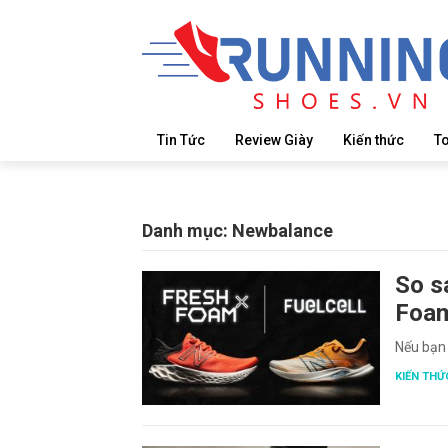
Tin Tức
Review Giày
Kiến thức
T
Danh mục:
Newbalance
So s
Foam
Nếu bạn 
KIẾN THỨ