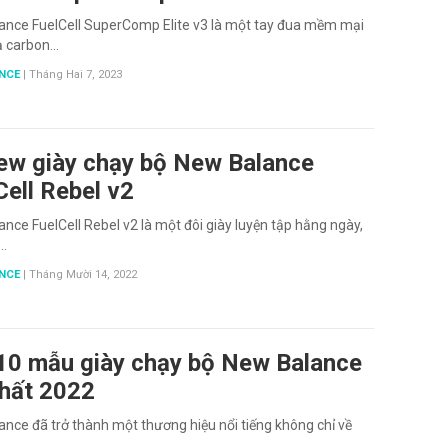
ance FuelCell SuperComp Elite v3 là một tay đua mềm mại
 carbon…
NCE
|
Tháng Hai 7, 2023
ew giày chạy bộ New Balance
Cell Rebel v2
nce FuelCell Rebel v2 là một đôi giày luyện tập hằng ngày,
…
NCE
|
Tháng Mười 14, 2022
10 mẫu giày chạy bộ New Balance
nhất 2022
nce đã trở thành một thương hiệu nổi tiếng không chỉ về
p…