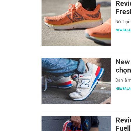
Revi
Fres
Nếu bạn 
NEWBALA
New 
chọn
Bạn là 
NEWBALA
Revi
Fuel