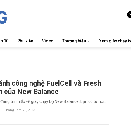
op 10
Phụ kiện
Video
Thương hiệu
Xem giày chạy b
ánh công nghệ FuelCell và Fresh
 của New Balance
đang tìm hiểu về giày chạy bộ New Balance, bạn có tự hỏi…
C
|
Tháng Tám 21, 2023