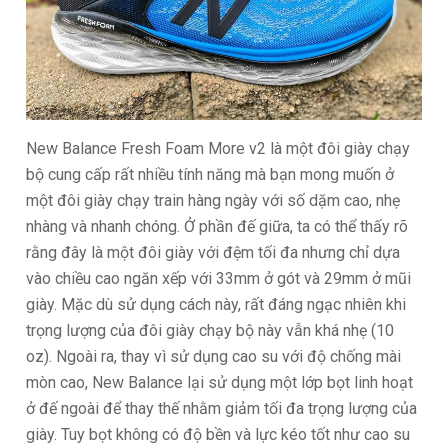
New Balance Fresh Foam More v2 là một đôi giày chạy
bộ cung cấp rất nhiều tính năng mà bạn mong muốn ở
một đôi giày chạy train hàng ngày với số dặm cao, nhẹ
nhàng và nhanh chóng. Ở phần đế giữa, ta có thể thấy rõ
rằng đây là một đôi giày với đệm tối đa nhưng chỉ dựa
vào chiều cao ngăn xếp với 33mm ở gót và 29mm ở mũi
giày. Mặc dù sử dụng cách này, rất đáng ngạc nhiên khi
trọng lượng của đôi giày chạy bộ này vẫn khá nhẹ (10
oz). Ngoài ra, thay vì sử dụng cao su với độ chống mài
mòn cao, New Balance lại sử dụng một lớp bọt linh hoạt
ở đế ngoài để thay thế nhằm giảm tối đa trọng lượng của
giày. Tuy bọt không có độ bền và lực kéo tốt như cao su