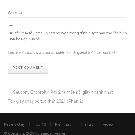
Lưu tên của tôi, email, và trang web trong trình duyệt này cho lần bình
luận kế tiếp của tôi.
Your email address will not be published. Required fields are marked *
POST COMMENT
←
Saucony Endorphin Pro 2 ra mắt-Đôi giày nhanh nhất
Top giày chạy bộ tốt nhất 2021 (Phần 2)
→
Review Giày
Top 10
Kiến thức
Tin Tức
Video
© Copyright 2023
Runningshoes.vn