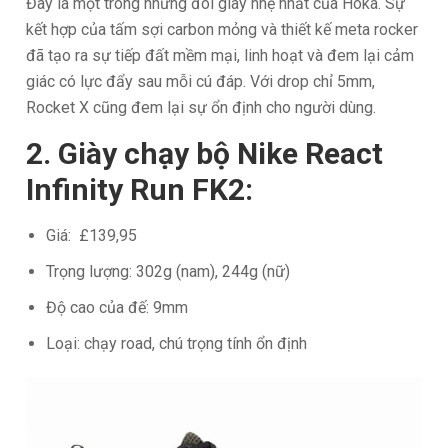
Đây là một trong những đôi giày nhẹ nhất của Hoka. Sự
kết hợp của tấm sợi carbon mỏng và thiết kế meta rocker
đã tạo ra sự tiếp đất mềm mại, linh hoạt và đem lại cảm
giác có lực đẩy sau mỗi cú đáp. Với drop chỉ 5mm,
Rocket X cũng đem lại sự ổn định cho người dùng.
2. Giày chạy bộ Nike React
Infinity Run FK2:
Giá: £139,95
Trọng lượng: 302g (nam), 244g (nữ)
Độ cao của đế: 9mm
Loại: chạy road, chú trọng tính ổn định