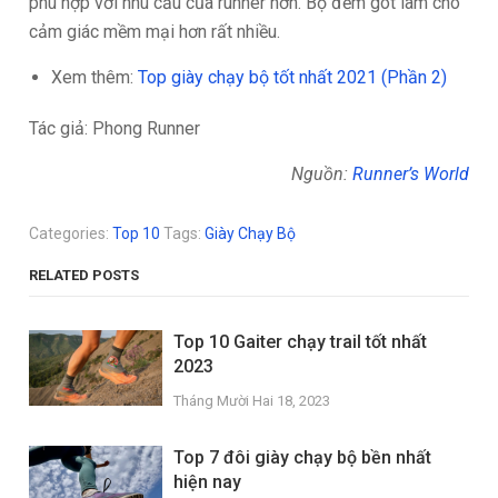
phù hợp với nhu cầu của runner hơn. Bộ đếm gót làm cho
cảm giác mềm mại hơn rất nhiều.
Xem thêm:
Top giày chạy bộ tốt nhất 2021 (Phần 2)
Tác giả: Phong Runner
Nguồn:
Runner’s World
Categories:
Top 10
Tags:
Giày Chạy Bộ
RELATED POSTS
Top 10 Gaiter chạy trail tốt nhất
2023
Tháng Mười Hai 18, 2023
Top 7 đôi giày chạy bộ bền nhất
hiện nay