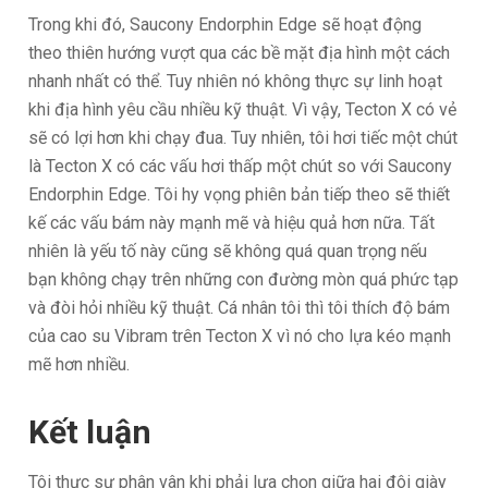
Trong khi đó, Saucony Endorphin Edge sẽ hoạt động
theo thiên hướng vượt qua các bề mặt địa hình một cách
nhanh nhất có thể. Tuy nhiên nó không thực sự linh hoạt
khi địa hình yêu cầu nhiều kỹ thuật. Vì vậy, Tecton X có vẻ
sẽ có lợi hơn khi chạy đua. Tuy nhiên, tôi hơi tiếc một chút
là Tecton X có các vấu hơi thấp một chút so với Saucony
Endorphin Edge. Tôi hy vọng phiên bản tiếp theo sẽ thiết
kế các vấu bám này mạnh mẽ và hiệu quả hơn nữa. Tất
nhiên là yếu tố này cũng sẽ không quá quan trọng nếu
bạn không chạy trên những con đường mòn quá phức tạp
và đòi hỏi nhiều kỹ thuật. Cá nhân tôi thì tôi thích độ bám
của cao su Vibram trên Tecton X vì nó cho lựa kéo mạnh
mẽ hơn nhiều.
Kết luận
Tôi thực sự phân vân khi phải lựa chọn giữa hai đôi giày