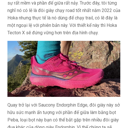
sự rất mềm và phần đế giữa rất nảy. Trước đây, tôi từng
nghĩ nó có lẽ là đôi giày chạy road tốt nhất năm 2022 của
Hoka nhưng thực tế là nó dùng để chạy trail, có lẽ đây là
một ngoại lệ với phiên bản này. Với thiết kế này thì Hoka
Tecton X sẽ đứng vững hơn trên địa hình chạy.
Quay trở lại với Saucony Endorphin Edge, đôi giày này sở
hữu sức mạnh ấn tượng với phần đế giữa làm bằng bọt
Peba, loại bọt này bạn có thể bắt gặp trên nhiều đôi giày
đua khác của dòng giày Endorphin. Vì thế chúng ta sẽ