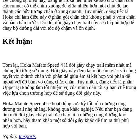
Để chống lại điều này, đáng lẽ Hoka nên thiết kế sao cho chân của
các runner có thể chìm xuống đế giữa nhiều hơn một chút để tạo
thành các bức tường chắn ở xung quanh. Tuy nhiên, đáng tiếc là
Hoka chỉ làm điều này ở phần gót chân chứ không phải ở vòm chân
và bàn chân trước. Do đó, đôi giày chạy trail này sẽ chỉ phù hợp để
chạy bộ đường dài với tốc độ chậm và ổn định.
Kết luận:
Tóm lại, Hoka Mafate Speed 4 là đôi giày chạy trail mềm nhất mà
chúng tôi từng sử dụng. Đôi giày này đem lại một cảm giác vô cùng
tuyệt vời ở dưới chân với phần đế giữa êm ái kết hợp với phần đế
ngoài với độ bám vô cùng chắc chắn. Tuy nhiên, đáng tiếc là phần
Upper lại không làm tốt nhiệm vụ của mình dẫn tới sự hạn chế trong
việc lựa chọn trường hợp để sử dụng đôi giày này.
Hoka Mafate Speed 4 sẽ hoạt động cực kỳ tốt trên những cung
đường trail nhẹ nhàng, không quá khắc nghiệt. Nếu như bạn đang
tìm một đôi giày chạy trail để chạy trên những cung đường khó
nhằn hơn, hãy tham khảo một số đôi giày khác để tìm ra thứ phù
hợp với bạn.
Nguồn:
Imsports