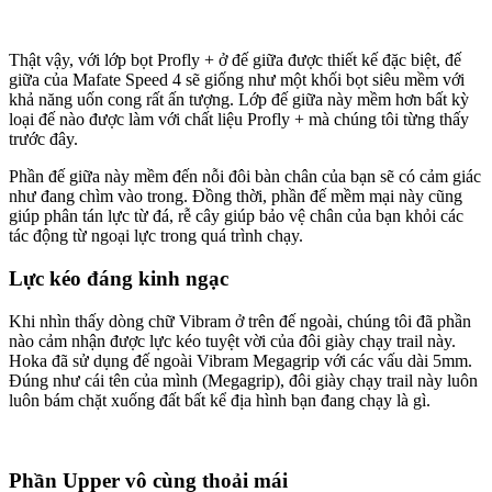
Thật vậy, với lớp bọt Profly + ở đế giữa được thiết kế đặc biệt, đế
giữa của Mafate Speed 4 sẽ giống như một khối bọt siêu mềm với
khả năng uốn cong rất ấn tượng. Lớp đế giữa này mềm hơn bất kỳ
loại đế nào được làm với chất liệu Profly + mà chúng tôi từng thấy
trước đây.
Phần đế giữa này mềm đến nỗi đôi bàn chân của bạn sẽ có cảm giác
như đang chìm vào trong. Đồng thời, phần đế mềm mại này cũng
giúp phân tán lực từ đá, rễ cây giúp bảo vệ chân của bạn khỏi các
tác động từ ngoại lực trong quá trình chạy.
Lực kéo đáng kinh ngạc
Khi nhìn thấy dòng chữ Vibram ở trên đế ngoài, chúng tôi đã phần
nào cảm nhận được lực kéo tuyệt vời của đôi giày chạy trail này.
Hoka đã sử dụng đế ngoài Vibram Megagrip với các vấu dài 5mm.
Đúng như cái tên của mình (Megagrip), đôi giày chạy trail này luôn
luôn bám chặt xuống đất bất kể địa hình bạn đang chạy là gì.
Phần Upper vô cùng thoải mái