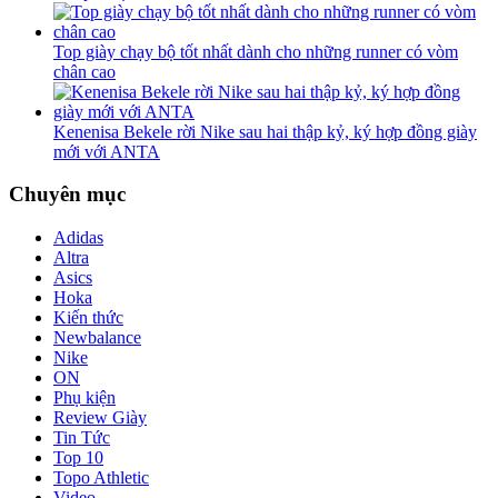
Top giày chạy bộ tốt nhất dành cho những runner có vòm
chân cao
Kenenisa Bekele rời Nike sau hai thập kỷ, ký hợp đồng giày
mới với ANTA
Chuyên mục
Adidas
Altra
Asics
Hoka
Kiến thức
Newbalance
Nike
ON
Phụ kiện
Review Giày
Tin Tức
Top 10
Topo Athletic
Video