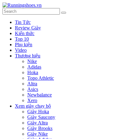
Tin Tức
Review Giày
Kiến thức
Top 10
Phụ kiện
Video
Thương hiệu
Nike
Adidas
Hoka
Topo Athletic
Altra
Asics
Newbalance
Xero
Xem giày chạy bộ
Giày Hoka
Giày Saucony
Giày Altra
Giày Brooks
Giày Nike