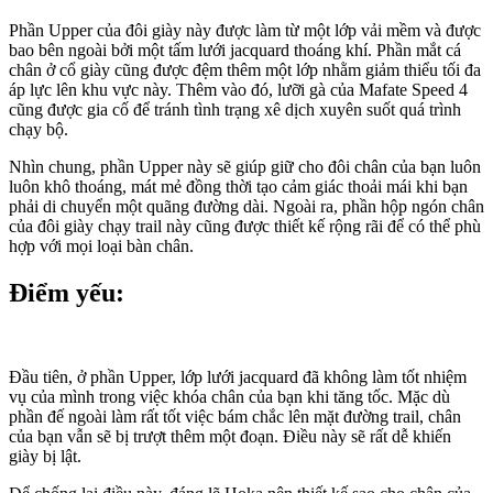
Phần Upper của đôi giày này được làm từ một lớp vải mềm và được
bao bên ngoài bởi một tấm lưới jacquard thoáng khí. Phần mắt cá
chân ở cổ giày cũng được đệm thêm một lớp nhằm giảm thiểu tối đa
áp lực lên khu vực này. Thêm vào đó, lưỡi gà của Mafate Speed 4
cũng được gia cố để tránh tình trạng xê dịch xuyên suốt quá trình
chạy bộ.
Nhìn chung, phần Upper này sẽ giúp giữ cho đôi chân của bạn luôn
luôn khô thoáng, mát mẻ đồng thời tạo cảm giác thoải mái khi bạn
phải di chuyển một quãng đường dài. Ngoài ra, phần hộp ngón chân
của đôi giày chạy trail này cũng được thiết kế rộng rãi để có thể phù
hợp với mọi loại bàn chân.
Điểm yếu:
Đầu tiên, ở phần Upper, lớp lưới jacquard đã không làm tốt nhiệm
vụ của mình trong việc khóa chân của bạn khi tăng tốc. Mặc dù
phần đế ngoài làm rất tốt việc bám chắc lên mặt đường trail, chân
của bạn vẫn sẽ bị trượt thêm một đoạn. Điều này sẽ rất dễ khiến
giày bị lật.