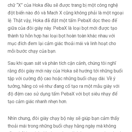
chữ “X” của Hoka đều sẽ được trang bị một công nghệ
đột biến nào đó và Mach X cũng không phải là một ngoại
lệ. Thật vậy, Hoka đã đặt một tấm PebaX dọc theo đế
giữa của đôi giày này. PebaX là loại bọt mới được tạo
thành từ hỗn hợp hai loại bọt hoàn toàn khác nhau với
mục đích đem lại cảm giác thoải mái và linh hoạt cho
mỗi bước chạy của bạn.
Sau khi quan sát và phân tích cận cảnh, chúng tôi nghĩ
rằng đôi giày mới này của Hoka sẽ hướng tới những buổi
tập với cường độ cao hoặc những buổi chạy dài. Về ý
tưởng, hãng có vẻ như đang cố tạo ra một mẫu giày với
độ đệm cao sử dụng tấm PebaX với bọt siêu nhạy để
tạo cảm giác nhanh nhẹn hơn.
Nhìn chung, đôi giày chạy bộ này sẽ giúp bạn cảm thấy
thoải mái trong những buổi chạy hằng ngày mà không