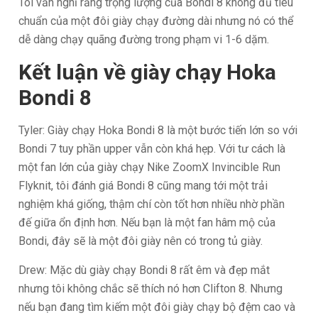
Tôi vẫn nghĩ rằng trọng lượng của Bondi 8 không đủ tiêu
chuẩn của một đôi giày chạy đường dài nhưng nó có thể
dễ dàng chạy quãng đường trong phạm vi 1-6 dặm.
Kết luận về giày chạy Hoka
Bondi 8
Tyler: Giày chạy Hoka Bondi 8 là một bước tiến lớn so với
Bondi 7 tuy phần upper vẫn còn khá hẹp. Với tư cách là
một fan lớn của giày chạy Nike ZoomX Invincible Run
Flyknit, tôi đánh giá Bondi 8 cũng mang tới một trải
nghiệm khá giống, thậm chí còn tốt hơn nhiều nhờ phần
đế giữa ổn định hơn. Nếu bạn là một fan hâm mộ của
Bondi, đây sẽ là một đôi giày nên có trong tủ giày.
Drew: Mặc dù giày chạy Bondi 8 rất êm và đẹp mắt
nhưng tôi không chắc sẽ thích nó hơn Clifton 8. Nhưng
nếu bạn đang tìm kiếm một đôi giày chạy bộ đệm cao và