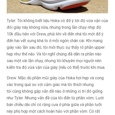
Tyler: Tôi không biết liệu Hoka có để ý tới độ vừa vặn của
đôi giày này không nữa, nhưng trong lần chạy nhịp độ
10k đầu tiên với Drew, phải khi về đến nhà tôi mới để ý
đến hai vết sưng khá to ở mỗi ngón chân cái. Khi mang
giày vào lần sau đó, tôi mới thực sự thấy rõ phần upper
hẹp như thế nào. Và tôi nghĩ chúng đã dãn ra phần nào
sau một vài lần chạy, nhưng tôi khuyên mọi người nên
kiểm tra độ vừa vặn của giày (nếu có thể) trước khi mua.
Drew: Mặc dù phần mũi giày của Hoka hơi hẹp và cong
vào trong quá so với cảm giác mà tôi thích nhưng
tôi cũng không gặp vấn đề nào ở những vị trí đó giống
như Tyler. Nhưng vấn đề của tôi đến từ phần vòm. Lưới
bán chiều dài chỉ có răng cưa ở phía giữa và phần lưỡi
này phù hợp một cách hoàn hảo với phần vòm. Có rất