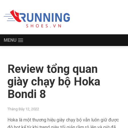
MENU
Review tổng quan
giày chạy bộ Hoka
Bondi 8
Tháng Bảy 12, 2022
Hoka là một thương hiệu giày chạy bộ vẫn luôn giữ được
độ hot kể từ khi trend giày tối giản rầm rộ lên và giờ đã