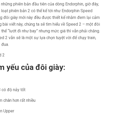
 những phiên bản đầu tiên của dòng Endorphin, giờ đây,
 loạt phiên bản 2 có thể kể tới như Endorphin Speed
ững đôi giày mới này đều được thiết kế nhằm đem lại cảm
g bài viết này, chúng ta sẽ tìm hiểu về Speed 2 – một đôi
 thể “lướt đi như bay” nhưng mức giá thì vẫn phải chăng.
d 2 vẫn sẽ là một sự lựa chọn tuyệt vời để chạy train,
 đua.
 yếu của đôi giày:
 có độ nảy tốt
m chân hơn rất nhiều
ần Upper