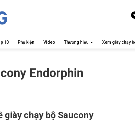
op 10
Phụ kiện
Video
Thương hiệu
Xem giày chạy b
ucony Endorphin
về giày chạy bộ Saucony