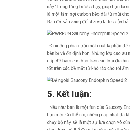
nảy” trong từng bước chạy, giúp bạn luôn
là một tấm sợi carbon kéo dài từ mũi cho 
Bạn đã sẵn sàng để phá vỡ kỉ lục của bả
Đi xuống phía dưới một chút là phần đế n
bền bỉ và ổn định hơn. Những lớp cao su 
cấp độ bám cho bạn trên các loại địa hìn
tốt trên các bề mặt từ khô ráo cho tới ẩm 
5. Kết luận:
Nếu như bạn là một fan của Saucony Endo
bản mới. Có thể nói, những cập nhật đã kh
chạy bộ này sẽ là một sự lựa chọn vô cùn
chạy train có thể đem lại cảm giác thoải 