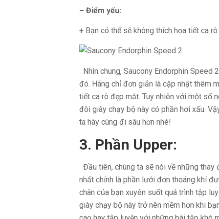
– Điểm yếu:
+ Bạn có thể sẽ không thích họa tiết ca rô
Nhìn chung, Saucony Endorphin Speed 2 k
đó. Hãng chỉ đơn giản là cập nhật thêm m
tiết ca rô đẹp mắt. Tuy nhiên với một số 
đôi giày chạy bộ này có phần hơi xấu. Vậ
ta hãy cùng đi sâu hơn nhé!
3. Phần Upper:
Đầu tiên, chúng ta sẽ nói về những thay 
nhất chính là phần lưới đơn thoáng khí đ
chân của bạn xuyên suốt quá trình tập luy
giày chạy bộ này trở nên mềm hơn khi bạn
cao hay tập luyện với những bài tập khó m