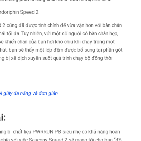
2 cũng đã được tinh chỉnh để vừa vặn hơn với bàn chân
i tối đa. Tuy nhiên, với một số người có bàn chân hẹp,
ẽ khiến chân của bạn hơi khó chịu khi chạy trong một
 chút, bạn sẽ thấy một lớp đệm được bổ sung tại phần gót
 bị xê dịch xuyên suốt quá trình chạy bộ đồng thời
i giày đa năng và đơn giản
i:
ang bị chất liệu PWRRUN PB siêu nhẹ có khả năng hoàn
 nghĩa với việc Saucony Speed 2 sẽ mang tới cho bạn “độ