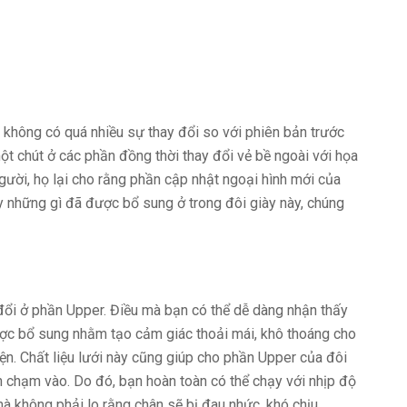
hông có quá nhiều sự thay đổi so với phiên bản trước
ột chút ở các phần đồng thời thay đổi vẻ bề ngoài với họa
người, họ lại cho rằng phần cập nhật ngoại hình mới của
y những gì đã được bổ sung ở trong đôi giày này, chúng
đổi ở phần Upper. Điều mà bạn có thể dễ dàng nhận thấy
ược bổ sung nhằm tạo cảm giác thoải mái, khô thoáng cho
ện. Chất liệu lưới này cũng giúp cho phần Upper của đôi
 chạm vào. Do đó, bạn hoàn toàn có thể chạy với nhịp độ
à không phải lo rằng chân sẽ bị đau nhức, khó chịu.