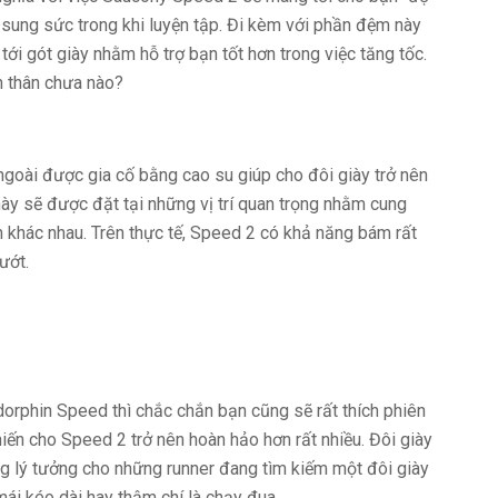
 sung sức trong khi luyện tập. Đi kèm với phần đệm này
tới gót giày nhằm hỗ trợ bạn tốt hơn trong việc tăng tốc.
n thân chưa nào?
goài được gia cố bằng cao su giúp cho đôi giày trở nên
này sẽ được đặt tại những vị trí quan trọng nhằm cung
h khác nhau. Trên thực tế, Speed 2 có khả năng bám rất
ướt.
rphin Speed thì chắc chắn bạn cũng sẽ rất thích phiên
iến cho Speed 2 trở nên hoàn hảo hơn rất nhiều. Đôi giày
g lý tưởng cho những runner đang tìm kiếm một đôi giày
mái kéo dài hay thậm chí là chạy đua.