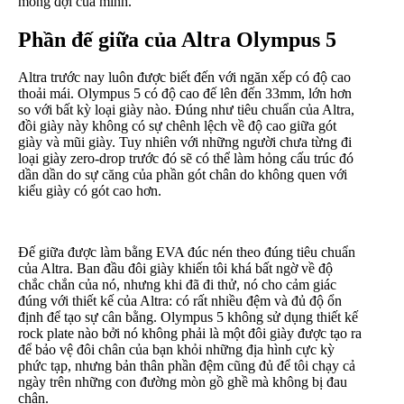
mong đợi của mình.
Phần đế giữa của Altra Olympus 5
Altra trước nay luôn được biết đến với ngăn xếp có độ cao
thoải mái. Olympus 5 có độ cao đế lên đến 33mm, lớn hơn
so với bất kỳ loại giày nào. Đúng như tiêu chuẩn của Altra,
đồi giày này không có sự chênh lệch về độ cao giữa gót
giày và mũi giày. Tuy nhiên với những người chưa từng đi
loại giày zero-drop trước đó sẽ có thể làm hỏng cấu trúc đó
dần dần do sự căng của phần gót chân do không quen với
kiểu giày có gót cao hơn.
Đế giữa được làm bằng EVA đúc nén theo đúng tiêu chuẩn
của Altra. Ban đầu đôi giày khiến tôi khá bất ngờ về độ
chắc chắn của nó, nhưng khi đã đi thử, nó cho cảm giác
đúng với thiết kế của Altra: có rất nhiều đệm và đủ độ ổn
định để tạo sự cân bằng. Olympus 5 không sử dụng thiết kế
rock plate nào bởi nó không phải là một đôi giày được tạo ra
để bảo vệ đôi chân của bạn khỏi những địa hình cực kỳ
phức tạp, nhưng bản thân phần đệm cũng đủ để tôi chạy cả
ngày trên những con đường mòn gồ ghề mà không bị đau
chân.