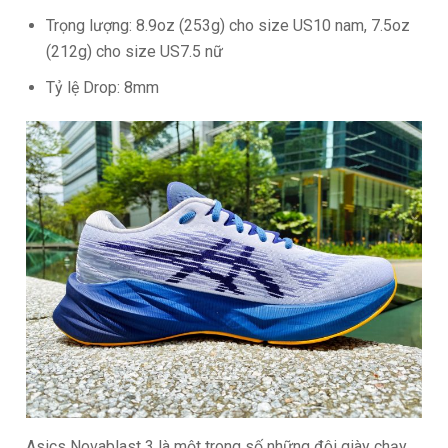
Trọng lượng: 8.9oz (253g) cho size US10 nam, 7.5oz
(212g) cho size US7.5 nữ
Tỷ lệ Drop: 8mm
Asics Novablast 3 là một trong số những đôi giày chạy