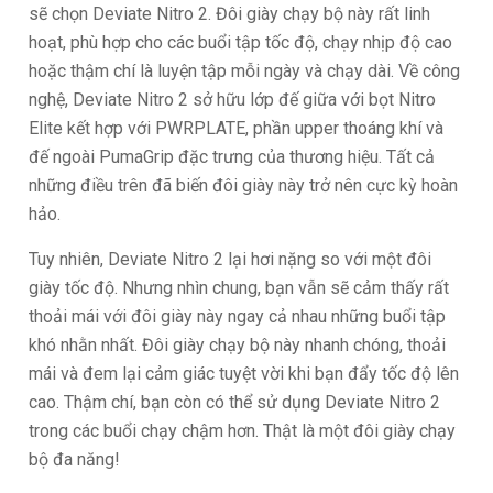
sẽ chọn Deviate Nitro 2. Đôi giày chạy bộ này rất linh
hoạt, phù hợp cho các buổi tập tốc độ, chạy nhịp độ cao
hoặc thậm chí là luyện tập mỗi ngày và chạy dài. Về công
nghệ, Deviate Nitro 2 sở hữu lớp đế giữa với bọt Nitro
Elite kết hợp với PWRPLATE, phần upper thoáng khí và
đế ngoài PumaGrip đặc trưng của thương hiệu. Tất cả
những điều trên đã biến đôi giày này trở nên cực kỳ hoàn
hảo.
Tuy nhiên, Deviate Nitro 2 lại hơi nặng so với một đôi
giày tốc độ. Nhưng nhìn chung, bạn vẫn sẽ cảm thấy rất
thoải mái với đôi giày này ngay cả nhau những buổi tập
khó nhằn nhất. Đôi giày chạy bộ này nhanh chóng, thoải
mái và đem lại cảm giác tuyệt vời khi bạn đẩy tốc độ lên
cao. Thậm chí, bạn còn có thể sử dụng Deviate Nitro 2
trong các buổi chạy chậm hơn. Thật là một đôi giày chạy
bộ đa năng!