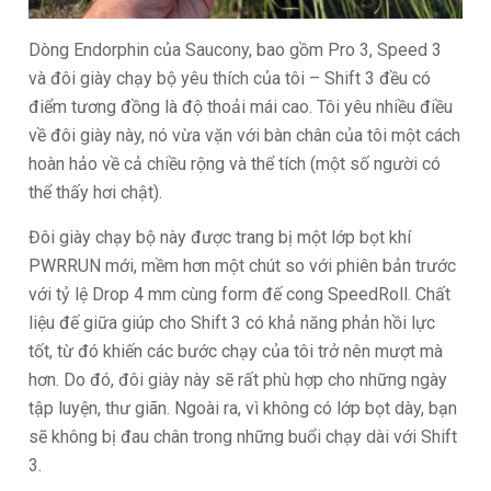
Dòng Endorphin của Saucony, bao gồm Pro 3, Speed 3
và đôi giày chạy bộ yêu thích của tôi – Shift 3 đều có
điểm tương đồng là độ thoải mái cao. Tôi yêu nhiều điều
về đôi giày này, nó vừa vặn với bàn chân của tôi một cách
hoàn hảo về cả chiều rộng và thể tích (một số người có
thể thấy hơi chật).
Đôi giày chạy bộ này được trang bị một lớp bọt khí
PWRRUN mới, mềm hơn một chút so với phiên bản trước
với tỷ lệ Drop 4 mm cùng form đế cong SpeedRoll. Chất
liệu đế giữa giúp cho Shift 3 có khả năng phản hồi lực
tốt, từ đó khiến các bước chạy của tôi trở nên mượt mà
hơn. Do đó, đôi giày này sẽ rất phù hợp cho những ngày
tập luyện, thư giãn. Ngoài ra, vì không có lớp bọt dày, bạn
sẽ không bị đau chân trong những buổi chạy dài với Shift
3.