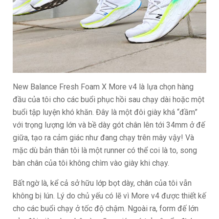
New Balance Fresh Foam X More v4 là lựa chọn hàng
đầu của tôi cho các buổi phục hồi sau chạy dài hoặc một
buổi tập luyện khó khăn. Đây là một đôi giày khá “đầm”
với trọng lượng lớn và bề dày gót chân lên tới 34mm ở đế
giữa, tạo ra cảm giác như đang chạy trên mây vậy! Và
mặc dù bản thân tôi là một runner có thể coi là to, song
bàn chân của tôi không chìm vào giày khi chạy.
Bất ngờ là, kể cả sở hữu lớp bọt dày, chân của tôi vẫn
không bị lún. Lý do chủ yếu có lẽ vì More v4 được thiết kế
cho các buổi chạy ở tốc độ chậm. Ngoài ra, form đế lớn