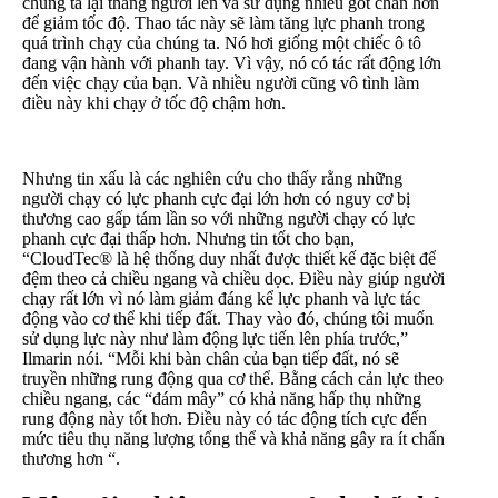
chúng ta lại thẳng người lên và sử dụng nhiều gót chân hơn
để giảm tốc độ. Thao tác này sẽ làm tăng lực phanh trong
quá trình chạy của chúng ta. Nó hơi giống một chiếc ô tô
đang vận hành với phanh tay. Vì vậy, nó có tác rất động lớn
đến việc chạy của bạn. Và nhiều người cũng vô tình làm
điều này khi chạy ở tốc độ chậm hơn.
Nhưng tin xấu là các nghiên cứu cho thấy rằng những
người chạy có lực phanh cực đại lớn hơn có nguy cơ bị
thương cao gấp tám lần so với những người chạy có lực
phanh cực đại thấp hơn. Nhưng tin tốt cho bạn,
“CloudTec® là hệ thống duy nhất được thiết kế đặc biệt để
đệm theo cả chiều ngang và chiều dọc. Điều này giúp người
chạy rất lớn vì nó làm giảm đáng kể lực phanh và lực tác
động vào cơ thể khi tiếp đất. Thay vào đó, chúng tôi muốn
sử dụng lực này như làm động lực tiến lên phía trước,”
Ilmarin nói. “Mỗi khi bàn chân của bạn tiếp đất, nó sẽ
truyền những rung động qua cơ thể. Bằng cách cản lực theo
chiều ngang, các “đám mây” có khả năng hấp thụ những
rung động này tốt hơn. Điều này có tác động tích cực đến
mức tiêu thụ năng lượng tổng thể và khả năng gây ra ít chấn
thương hơn “.