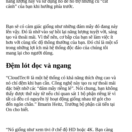
năng lượng này và sử dụng nó để hỗ trợ những cú “cất
cánh” của bạn khi hướng phía trước.
Bạn sẽ có cảm giác giống như những đám mây đó đang nảy
lên vậy. Đó là nhờ vào sự hồi lại năng lượng tuyệt vời, sáng
tạo và thoải mái. Vì thế nên, cơ bắp của bạn sẽ làm việc ít
hơn với cùng tốc độ thông thường của bạn. Đó chỉ là một số
trong những lợi ích mà hệ thống độc đáo của chúng tôi
mang lại cho người dùng.
Đệm lót dọc và ngang
“CloudTec® là một hệ thống có khả năng thích ứng cao và
nó chỉ đệm khi bạn cần. Công nghệ này tạo ra sự thoải mái
đặc biệt nhờ các “đám mây riêng lẻ”. Nói chung, bạn không
thấy được thứ này từ nếu chỉ quan sát 1 bộ phận riêng lẻ vì
tất cả đều có nguyên lý hoạt động giống nhau từ gót cho
đến ngón chân.” Ilmarin Heitz, Trưởng bộ phận cải tiến tại
On cho biết.
“Nó giống như xem tivi ở chế độ HD hoặc 4K. Bạn càng