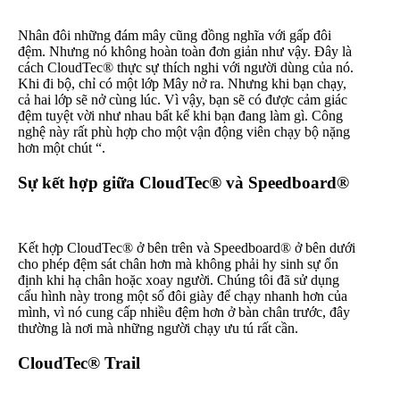
Nhân đôi những đám mây cũng đồng nghĩa với gấp đôi
đệm. Nhưng nó không hoàn toàn đơn giản như vậy. Đây là
cách CloudTec® thực sự thích nghi với người dùng của nó.
Khi đi bộ, chỉ có một lớp Mây nở ra. Nhưng khi bạn chạy,
cả hai lớp sẽ nở cùng lúc. Vì vậy, bạn sẽ có được cảm giác
đệm tuyệt vời như nhau bất kể khi bạn đang làm gì. Công
nghệ này rất phù hợp cho một vận động viên chạy bộ nặng
hơn một chút “.
Sự kết hợp giữa CloudTec® và Speedboard®
Kết hợp CloudTec® ở bên trên và Speedboard® ở bên dưới
cho phép đệm sát chân hơn mà không phải hy sinh sự ổn
định khi hạ chân hoặc xoay người. Chúng tôi đã sử dụng
cấu hình này trong một số đôi giày để chạy nhanh hơn của
mình, vì nó cung cấp nhiều đệm hơn ở bàn chân trước, đây
thường là nơi mà những người chạy ưu tú rất cần.
CloudTec® Trail