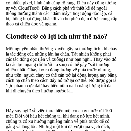
có nhiều pixel, hình ảnh càng rõ ràng. Điều này cũng tương
tự với CloudTec®. Bằng cách phá vỡ thiết kế đế ngoài
thông thường thành các “đám mây” hoạt động độc lập, cả
hệ thống hoạt động khác đi và cho phép đệm được cung cấp
theo cả chiều dọc và ngang.
Cloudtec® có lợi ích như thế nào?
Một nguyên nhân thường xuyên gây ra thương tích khi chạy
là tác động của những lần hạ chân. Tất nhiên không phải
các tác động dọc (lên và xuống) như bạn nghĩ. Thay vào đó
là các lực ngang (từ trước ra sau) có thể gây “sát thương”
nhiều nhất. Chạy tạo ra động lượng về phía trước nhưng,
như trên, người chạy có thể cản trở lại động lượng này bằng
cách hạ chân theo cách đẩy nó trở lại cơ thể. Nó được gọi là
‘lực phanh cực đại’ hay hiểu nôm na là năng lượng tối đa
khi di chuyển theo hướng ngược lại.
Hãy suy nghĩ về việc thực hiện một cú chạy nước rút 100
mét. Đối với hầu hết chúng ta, khi đang nỗ lực hết mình,
chúng ta có xu hướng nghiêng mình về phía trước để cố
gắng và tăng tốc. Nhưng một khi đã vượt qua vạch đích,