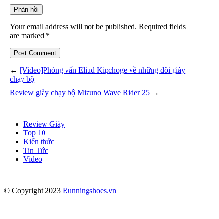
Your email address will not be published. Required fields
are marked *
Post Comment
←
[Video]Phỏng vấn Eliud Kipchoge về những đôi giày
chạy bộ
Review giày chạy bộ Mizuno Wave Rider 25
→
Review Giày
Top 10
Kiến thức
Tin Tức
Video
© Copyright 2023
Runningshoes.vn