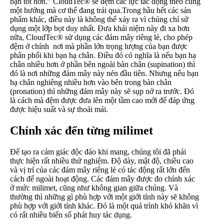
bạn tốt hơn.” CloudTec® sẽ đệm các lực tác động theo cùng
một hướng mà cơ thể đang trải qua.Trong hầu hết các sản
phẩm khác, điều này là không thể xảy ra vì chúng chỉ sử
dụng một lớp bọt duy nhất. Đưa khái niệm này đi xa hơn
nữa, CloudTec® sử dụng các đám mây riêng lẻ, cho phép
đệm ở chính nơi mà phần lớn trọng lượng của bạn được
phân phối khi bạn hạ chân. Điều đó có nghĩa là nếu bạn hạ
chân nhiều hơn ở phần bên ngoài bàn chân (supination) thì
đó là nơi những đám mây này nén đầu tiên. Nhưng nếu bạn
hạ chân nghiêng nhiều hơn vào bên trong bàn chân
(pronation) thì những đám mây này sẽ sụp nở ra trước. Đó
là cách mà đệm được đưa lên một tầm cao mới để đáp ứng
được hiệu suất và sự thoải mái.
Chính xác đến từng milimet
Để tạo ra cảm giác độc đáo khi mang, chúng tôi đã phải
thực hiện rất nhiều thử nghiệm. Độ dày, mật độ, chiều cao
và vị trí của các đám mây riêng lẻ có tác động rất lớn đến
cách đế ngoài hoạt động. Các đám mây được đo chính xác
ở mức milimet, cũng như không gian giữa chúng. Và
thường thì những gì phù hợp với một giới tính này sẽ không
phù hợp với giới tính khác. Đó là một quá trình khó khăn vì
có rất nhiều biến số phát huy tác dụng.