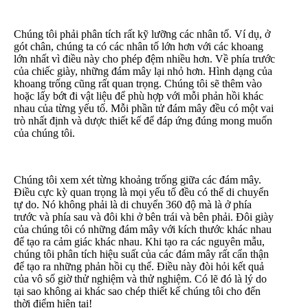
Chúng tôi phải phân tích rất kỹ lưỡng các nhân tố. Ví dụ, ở
gót chân, chúng ta có các nhân tố lớn hơn với các khoang
lớn nhất vì điều này cho phép đệm nhiều hơn. Về phía trước
của chiếc giày, những đám mây lại nhỏ hơn. Hình dạng của
khoang trống cũng rất quan trọng. Chúng tôi sẽ thêm vào
hoặc lấy bớt đi vật liệu để phù hợp với mỗi phản hồi khác
nhau của từng yếu tố. Mỗi phần tử đám mây đều có một vai
trò nhất định và dược thiết kế để đáp ứng đúng mong muốn
của chúng tôi.
Chúng tôi xem xét từng khoảng trống giữa các đám mây.
Điều cực kỳ quan trọng là mọi yếu tố đều có thể di chuyển
tự do. Nó không phải là di chuyển 360 độ mà là ở phía
trước và phía sau và đôi khi ở bên trái và bên phải. Đôi giày
của chúng tôi có những đám mây với kích thước khác nhau
để tạo ra cảm giác khác nhau. Khi tạo ra các nguyên mẫu,
chúng tôi phân tích hiệu suất của các đám mây rất cẩn thận
để tạo ra những phản hồi cụ thể. Điều này đòi hỏi kết quả
của vô số giờ thử nghiệm và thử nghiệm. Có lẽ đó là lý do
tại sao không ai khác sao chép thiết kế chúng tôi cho đến
thời điểm hiện tại!