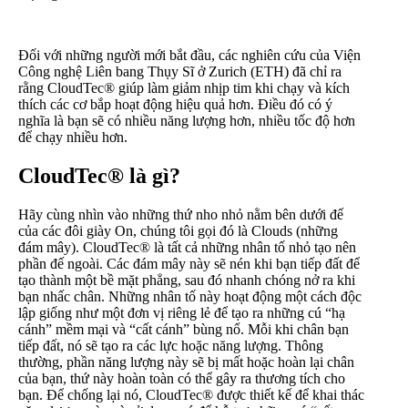
Đối với những người mới bắt đầu, các nghiên cứu của Viện
Công nghệ Liên bang Thụy Sĩ ở Zurich (ETH) đã chỉ ra
rằng CloudTec® giúp làm giảm nhịp tim khi chạy và kích
thích các cơ bắp hoạt động hiệu quả hơn. Điều đó có ý
nghĩa là bạn sẽ có nhiều năng lượng hơn, nhiều tốc độ hơn
để chạy nhiều hơn.
CloudTec® là gì?
Hãy cùng nhìn vào những thứ nho nhỏ nằm bên dưới đế
của các đôi giày On, chúng tôi gọi đó là Clouds (những
đám mây). CloudTec® là tất cả những nhân tố nhỏ tạo nên
phần đế ngoài. Các đám mây này sẽ nén khi bạn tiếp đất để
tạo thành một bề mặt phẳng, sau đó nhanh chóng nở ra khi
bạn nhấc chân. Những nhân tố này hoạt động một cách độc
lập giống như một đơn vị riêng lẻ để tạo ra những cú “hạ
cánh” mềm mại và “cất cánh” bùng nổ. Mỗi khi chân bạn
tiếp đất, nó sẽ tạo ra các lực hoặc năng lượng. Thông
thường, phần năng lượng này sẽ bị mất hoặc hoàn lại chân
của bạn, thứ này hoàn toàn có thể gây ra thương tích cho
bạn. Để chống lại nó, CloudTec® được thiết kế để khai thác