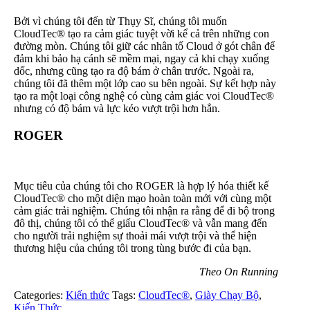
Bởi vì chúng tôi đến từ Thụy Sĩ, chúng tôi muốn
CloudTec® tạo ra cảm giác tuyệt vời kể cả trên những con
đường mòn. Chúng tôi giữ các nhân tố Cloud ở gót chân để
đảm khi bảo hạ cánh sẽ mềm mại, ngay cả khi chạy xuống
dốc, nhưng cũng tạo ra độ bám ở chân trước. Ngoài ra,
chúng tôi đã thêm một lớp cao su bên ngoài. Sự kết hợp này
tạo ra một loại công nghệ có cùng cảm giác voi CloudTec®
nhưng có độ bám và lực kéo vượt trội hơn hẳn.
ROGER
Mục tiêu của chúng tôi cho ROGER là hợp lý hóa thiết kế
CloudTec® cho một diện mạo hoàn toàn mới với cùng một
cảm giác trải nghiệm. Chúng tôi nhận ra rằng để đi bộ trong
đô thị, chúng tôi có thể giấu CloudTec® và vẫn mang đến
cho người trải nghiệm sự thoải mái vượt trội và thể hiện
thương hiệu của chúng tôi trong tùng bước đi của bạn.
Theo On Running
Categories:
Kiến thức
Tags:
CloudTec®
,
Giày Chạy Bộ
,
Kiến Thức