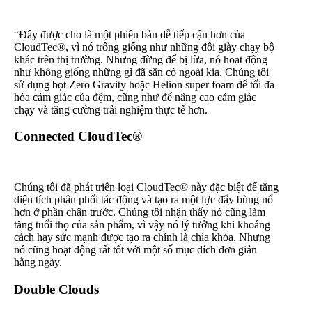
“Đây được cho là một phiên bản dễ tiếp cận hơn của
CloudTec®, vì nó trông giống như những đôi giày chạy bộ
khác trên thị trường. Nhưng đừng để bị lừa, nó hoạt động
như không giống những gì đã săn có ngoài kia. Chúng tôi
sử dụng bọt Zero Gravity hoặc Helion super foam để tối đa
hóa cảm giác của đệm, cũng như để nâng cao cảm giác
chạy và tăng cường trải nghiệm thực tế hơn.
Connected CloudTec®
Chúng tôi đã phát triển loại CloudTec® này đặc biệt để tăng
diện tích phân phối tác động và tạo ra một lực đẩy bùng nổ
hơn ở phần chân trước. Chúng tôi nhận thấy nó cũng làm
tăng tuổi thọ của sản phẩm, vì vậy nó lý tưởng khi khoảng
cách hay sức mạnh được tạo ra chính là chìa khóa. Nhưng
nó cũng hoạt động rất tốt với một số mục đích đơn giản
hằng ngày.
Double Clouds