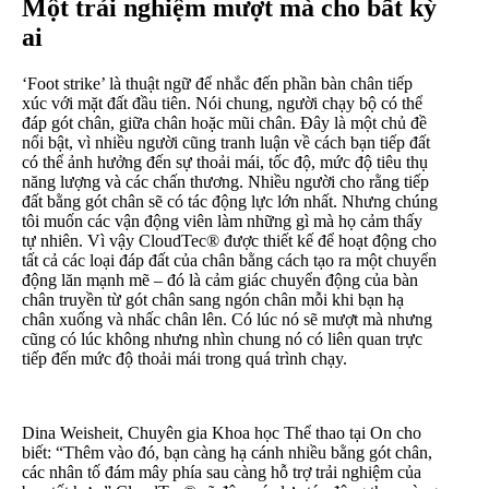
Một trải nghiệm mượt mà cho bất kỳ
ai
‘Foot strike’ là thuật ngữ để nhắc đến phần bàn chân tiếp
xúc với mặt đất đầu tiên. Nói chung, người chạy bộ có thể
đáp gót chân, giữa chân hoặc mũi chân. Đây là một chủ đề
nổi bật, vì nhiều người cũng tranh luận về cách bạn tiếp đất
có thể ảnh hưởng đến sự thoải mái, tốc độ, mức độ tiêu thụ
năng lượng và các chấn thương. Nhiều người cho rằng tiếp
đất bằng gót chân sẽ có tác động lực lớn nhất. Nhưng chúng
tôi muốn các vận động viên làm những gì mà họ cảm thấy
tự nhiên. Vì vậy CloudTec® được thiết kế để hoạt động cho
tất cả các loại đáp đất của chân bằng cách tạo ra một chuyển
động lăn mạnh mẽ – đó là cảm giác chuyển động của bàn
chân truyền từ gót chân sang ngón chân mỗi khi bạn hạ
chân xuống và nhấc chân lên. Có lúc nó sẽ mượt mà nhưng
cũng có lúc không nhưng nhìn chung nó có liên quan trực
tiếp đến mức độ thoải mái trong quá trình chạy.
Dina Weisheit, Chuyên gia Khoa học Thể thao tại On cho
biết: “Thêm vào đó, bạn càng hạ cánh nhiều bằng gót chân,
các nhân tố đám mây phía sau càng hỗ trợ trải nghiệm của