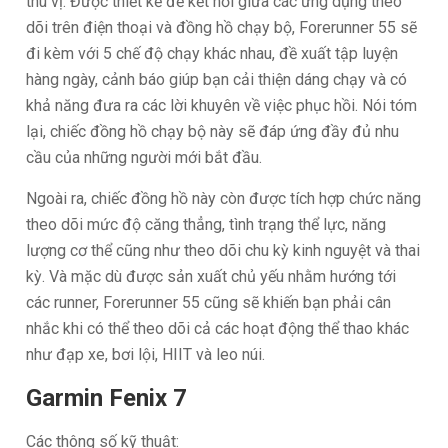
thú vị. Được thiết kế để kết nối giữa các ứng dụng theo
dõi trên điện thoại và đồng hồ chạy bộ, Forerunner 55 sẽ
đi kèm với 5 chế độ chạy khác nhau, đề xuất tập luyện
hàng ngày, cảnh báo giúp bạn cải thiện dáng chạy và có
khả năng đưa ra các lời khuyên về việc phục hồi. Nói tóm
lại, chiếc đồng hồ chạy bộ này sẽ đáp ứng đầy đủ nhu
cầu của những người mới bắt đầu.
Ngoài ra, chiếc đồng hồ này còn được tích hợp chức năng
theo dõi mức độ căng thẳng, tình trạng thể lực, năng
lượng cơ thể cũng như theo dõi chu kỳ kinh nguyệt và thai
kỳ. Và mặc dù được sản xuất chủ yếu nhằm hướng tới
các runner, Forerunner 55 cũng sẽ khiến bạn phải cân
nhắc khi có thể theo dõi cả các hoạt động thể thao khác
như đạp xe, bơi lội, HIIT và leo núi.
Garmin Fenix 7
Các thông số kỹ thuật: