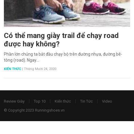
Có thể mang giày trail để chạy road
được hay không?
Phần lớn chúng ta bắt đầu chạy bộ trên đường nhựa, đường bê-
tông (road). Ngay…
KIẾN THỨC
|
Tháng Mười 24, 2020
Review Giày
Top 10
Kiến thức
Tin Tức
Video
© Copyright 2023
Runningshoes.vn